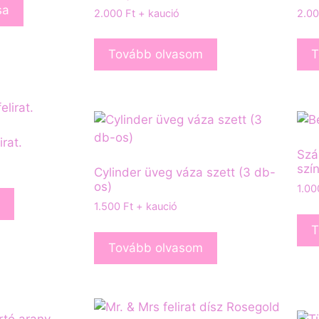
sa
2.000
Ft
+ kaució
2.0
Tovább olvasom
T
irat.
Szá
szí
Cylinder üveg váza szett (3 db-
os)
1.0
1.500
Ft
+ kaució
T
Tovább olvasom