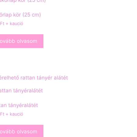
örlap kör (25 cm)
Ft
+ kaució
ovább olvasom
tan tányéralátét
Ft
+ kaució
ovább olvasom