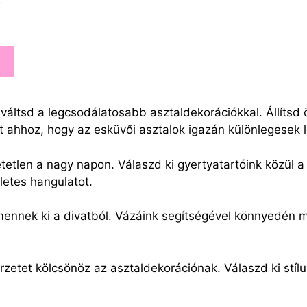
ó
ltsd a legcsodálatosabb asztaldekorációkkal. Állítsd ö
 ahhoz, hogy az esküvői asztalok igazán különlegesek 
tetlen a nagy napon. Válaszd ki gyertyatartóink közül a
letes hangulatot.
 mennek ki a divatból. Vázáink segítségével könnyedén
rzetet kölcsönöz az asztaldekorációnak. Válaszd ki stílu