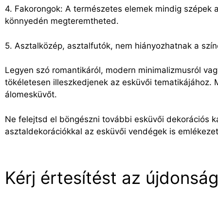
4. Fakorongok: A természetes elemek mindig szépek az
könnyedén megteremtheted.
5. Asztalközép, asztalfutók, nem hiányozhatnak a szín
Legyen szó romantikáról, modern minimalizmusról vagy
tökéletesen illeszkedjenek az esküvői tematikájához.
álomesküvőt.
Ne felejtsd el böngészni további esküvői dekorációs k
asztaldekorációkkal az esküvői vendégek is emlékezete
Kérj értesítést az újdonság