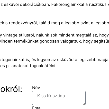
 esküvői dekorációkban. Fakorongjainkkal a rusztikus va
ek a rendezvényről, találd meg a legjobb színt a legjob
 vintage stílusról, nálunk sok mindent megtalálsz, hogy
 Minden termékünket gondosan válogattuk, hogy segítsü
ategóriáinkat is, és legyen az esküvőd a legszebb napja
s pillanatokat fognak átélni.
okról:
Név
Email