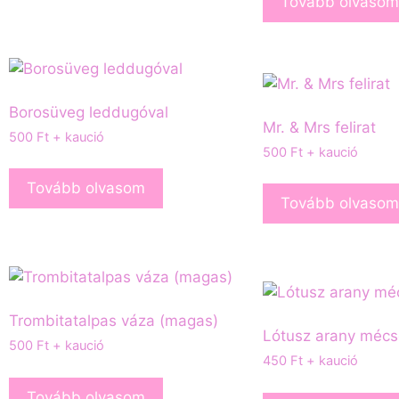
Tovább olvasom
Borosüveg leddugóval
Mr. & Mrs felirat
500
Ft
+ kaució
500
Ft
+ kaució
Tovább olvasom
Tovább olvasom
Trombitatalpas váza (magas)
Lótusz arany mécs
500
Ft
+ kaució
450
Ft
+ kaució
Tovább olvasom