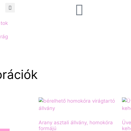
atok
irág
orációk
Arany asztali állvány, homokóra
Üve
formájú
keh