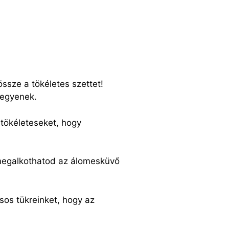
ssze a tökéletes szettet!
legyenek.
 tökéleteseket, hogy
 megalkothatod az álomesküvő
sos tükreinket, hogy az