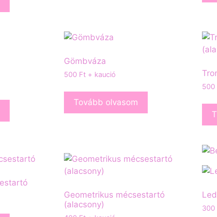
Gömbváza
Tro
500
Ft
+ kaució
500
Tovább olvasom
T
estartó
Geometrikus mécsestartó
Led
(alacsony)
300