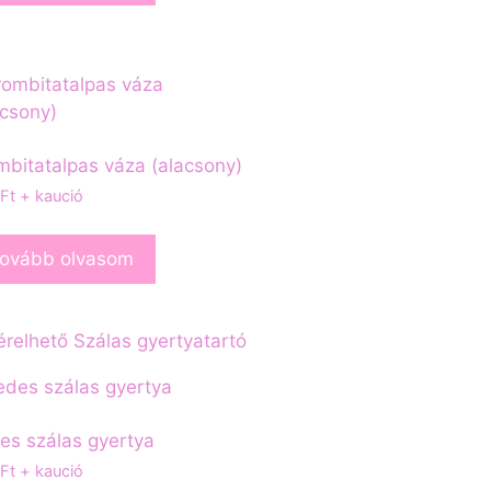
mbitatalpas váza (alacsony)
Ft
+ kaució
ovább olvasom
es szálas gyertya
Ft
+ kaució