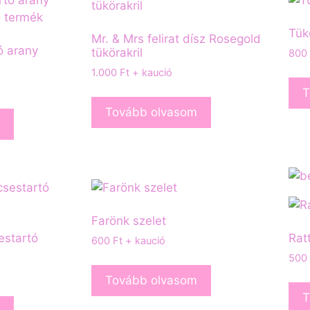
Tük
Mr. & Mrs felirat dísz Rosegold
ó arany
tükörakril
800
1.000
Ft
+ kaució
T
Tovább olvasom
Farönk szelet
estartó
Rat
600
Ft
+ kaució
500
Tovább olvasom
T