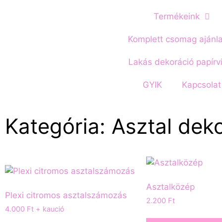
Termékeink
Komplett csomag ajánl
Lakás dekoráció papírv
GYIK
Kapcsolat
Kategória: Asztal dek
Asztalközép
Plexi citromos asztalszámozás
2.200
Ft
4.000
Ft
+ kaució