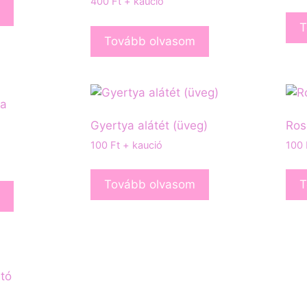
400
Ft
+ kaució
T
Tovább olvasom
Gyertya alátét (üveg)
Ros
100
Ft
+ kaució
100
Tovább olvasom
T