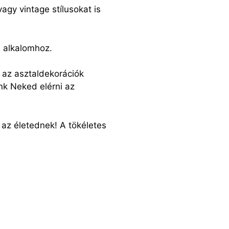
gy vintage stílusokat is
b alkalomhoz.
 az asztaldekorációk
nk Neked elérni az
 az életednek! A tökéletes