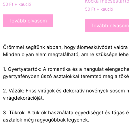
Kocka mécsestart
50
Ft
+ kaució
50
Ft
+ kaució
Tovább olvasom
Tovább olvasom
Örömmel segítünk abban, hogy álomesküvődet valóra vá
Minden olyan elem megtalálható, amire szüksége lehet
1. Gyertyatartók: A romantika és a hangulat elengedhe
gyertyafényben úszó asztalokkal teremtsd meg a töké
2. Vázák: Friss virágok és dekoratív növények sosem
virágdekorációját.
3. Tükrök: A tükrök használata egyediséget és tágas é
asztalok még ragyogóbbak legyenek.