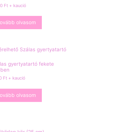
00
Ft
+ kaució
ovább olvasom
las gyertyatartó fekete
nben
00
Ft
+ kaució
ovább olvasom