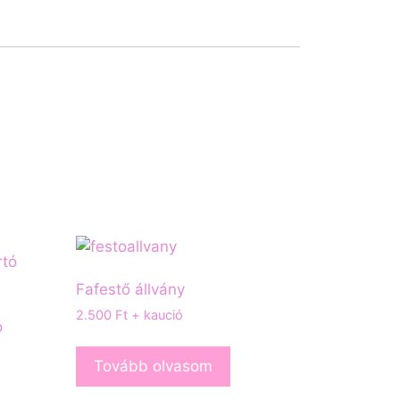
Fafestő állvány
2.500
Ft
+ kaució
ó
Tovább olvasom