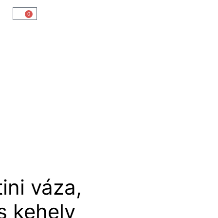
0
ini váza,
s kehely