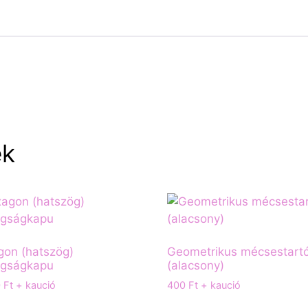
ek
on (hatszög)
Geometrikus mécsestart
ogságkapu
(alacsony)
0
Ft
+ kaució
400
Ft
+ kaució