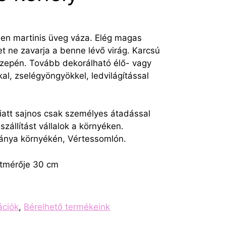
elen martinis üveg váza. Elég magas
 ne zavarja a benne lévő virág. Karcsú
 közepén. Tovább dekorálható élő- vagy
l, zselégyöngyökkel, ledvilágítással
iatt sajnos csak személyes átadással
szállítást vállalok a környéken.
ánya környékén, Vértessomlón.
átmérője 30 cm
ációk
,
Bérelhető termékeink