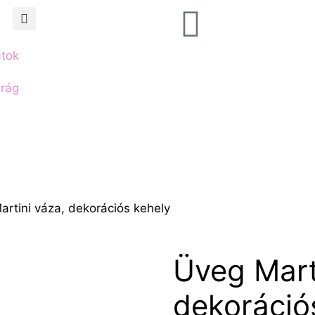
atok
irág
artini váza, dekorációs kehely
Üveg Mart
dekoráció