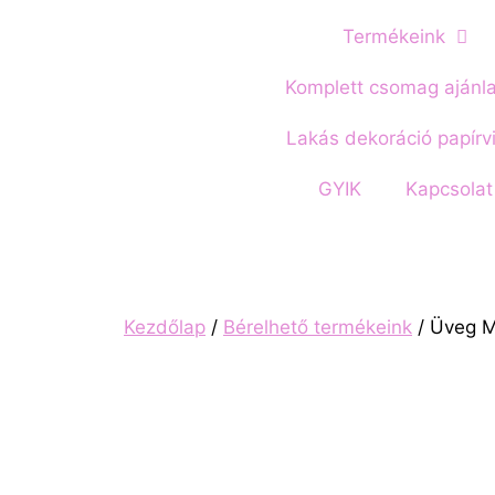
Termékeink
Komplett csomag ajánl
Lakás dekoráció papírv
GYIK
Kapcsolat
Kezdőlap
/
Bérelhető termékeink
/ Üveg M