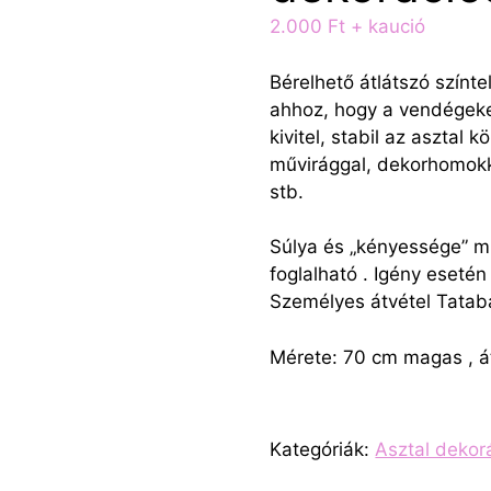
2.000
Ft
+ kaució
Bérelhető átlátszó színt
ahhoz, hogy a vendégeket
kivitel, stabil az asztal
művirággal, dekorhomokka
stb.
Súlya és „kényessége” m
foglalható . Igény esetén 
Személyes átvétel Tatab
Mérete: 70 cm magas , 
Kategóriák:
Asztal dekor