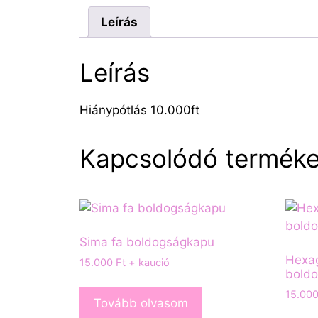
Leírás
Leírás
Hiánypótlás 10.000ft
Kapcsolódó termék
Sima fa boldogságkapu
Hexag
15.000
Ft
+ kaució
bold
15.00
Tovább olvasom