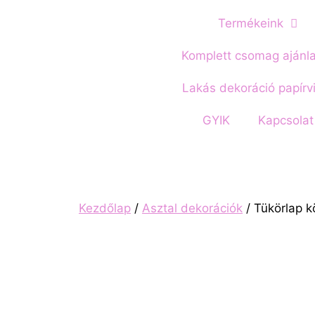
Termékeink
Komplett csomag ajánl
Lakás dekoráció papírv
GYIK
Kapcsolat
Kezdőlap
/
Asztal dekorációk
/ Tükörlap k