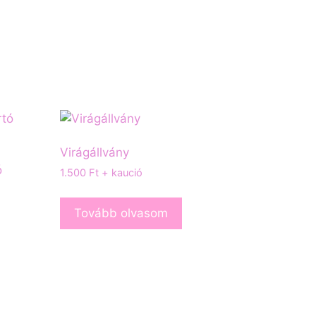
Virágállvány
ó
1.500
Ft
+ kaució
Tovább olvasom