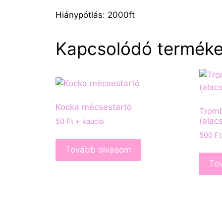
Hiánypótlás: 2000ft
Kapcsolódó termék
Kocka mécsestartó
Tromb
(alac
50
Ft
+ kaució
500
Ft
Tovább olvasom
To