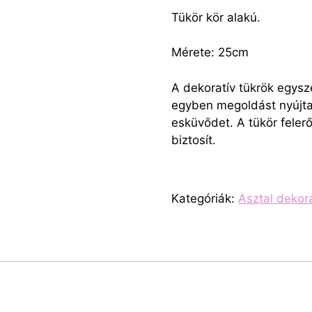
Tükör kör alakú.
Mérete: 25cm
A dekoratív tükrök egysze
egyben megoldást nyújta
esküvődet. A tükör felerő
biztosít.
Kategóriák:
Asztal dekor