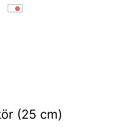
0
kör (25 cm)