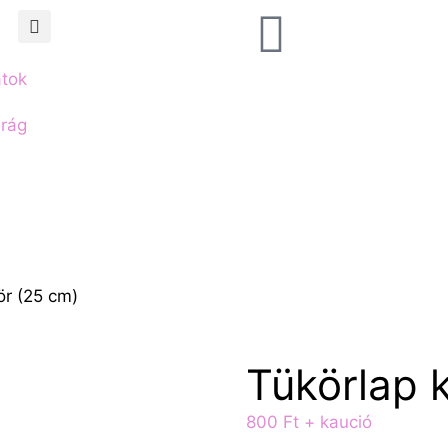
atok
irág
ör (25 cm)
Tükörlap 
800
Ft
+ kaució