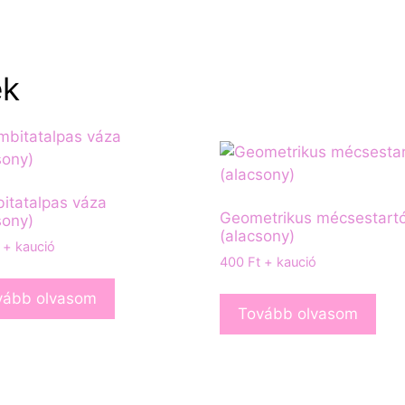
ek
itatalpas váza
Geometrikus mécsestart
sony)
(alacsony)
+ kaució
400
Ft
+ kaució
vább olvasom
Tovább olvasom