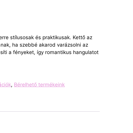
rre stílusosak és praktikusak. Kettő az
nak, ha szebbé akarod varázsolni az
síti a fényeket, így romantikus hangulatot
ációk
,
Bérelhető termékeink