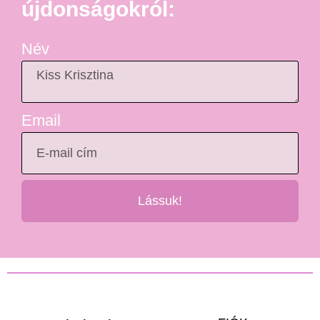
újdonságokról:
Név
Email
Lássuk!