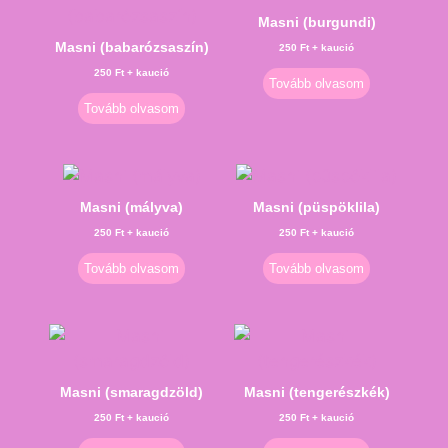
Masni (burgundi)
Masni (babarózsaszín)
250
Ft
+ kaució
250
Ft
+ kaució
Tovább olvasom
Tovább olvasom
Masni (mályva)
Masni (püspöklila)
250
Ft
+ kaució
250
Ft
+ kaució
Tovább olvasom
Tovább olvasom
Masni (smaragdzöld)
Masni (tengerészkék)
250
Ft
+ kaució
250
Ft
+ kaució