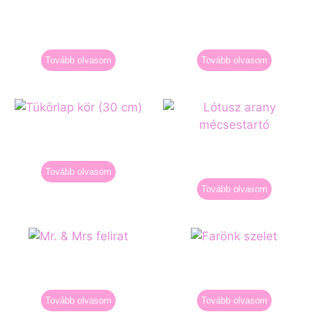
Instax mini 11 fehér polaroid
Hexagon (hatszög)
fényképezőgép
boldogságkapu
6.500
Ft
+ kaució
15.000
Ft
+ kaució
Tovább olvasom
Tovább olvasom
Tükörlap kör (30 cm)
Lótusz arany mécsestartó
800
Ft
+ kaució
450
Ft
+ kaució
Tovább olvasom
Tovább olvasom
Mr. & Mrs felirat
Farönk szelet
500
Ft
+ kaució
600
Ft
+ kaució
Tovább olvasom
Tovább olvasom