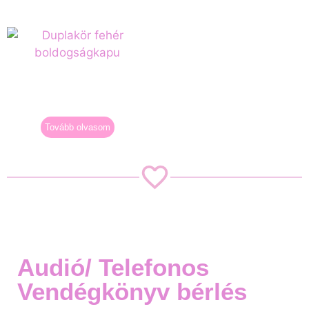
Duplakör fehér
boldogságkapu
15.000
Ft
+ kaució
Tovább olvasom
Audió/ Telefonos
Vendégkönyv bérlés