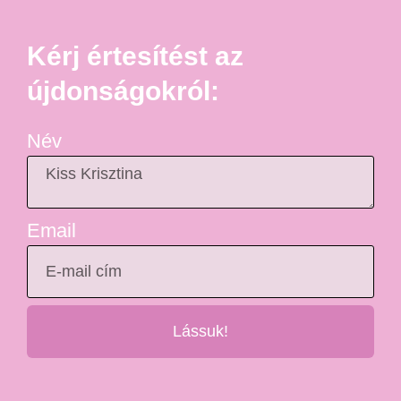
Kérj értesítést az
újdonságokról:
Név
Email
Lássuk!