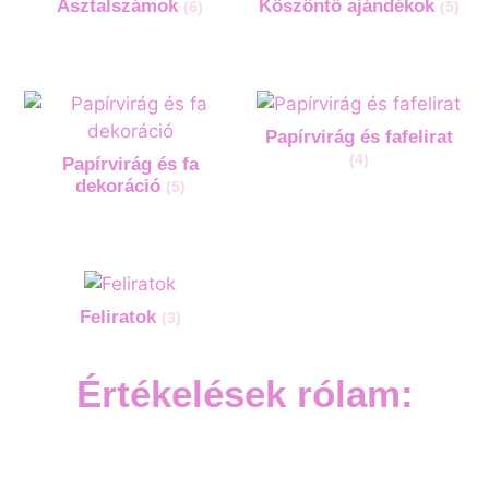
Asztalszámok
Köszöntő ajándékok
(6)
(5)
Papírvirág és fafelirat
(4)
Papírvirág és fa
dekoráció
(5)
Feliratok
(3)
Értékelések rólam: