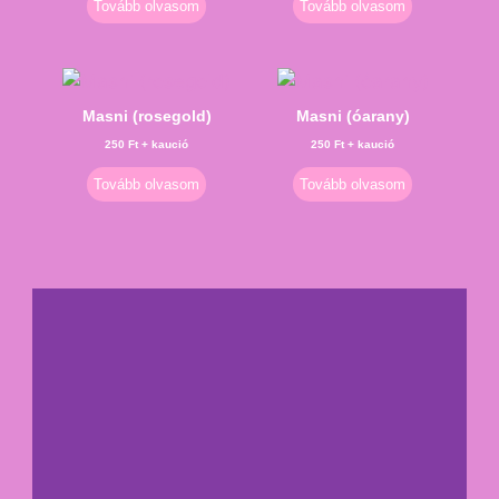
Tovább olvasom
Tovább olvasom
Masni (rosegold)
Masni (óarany)
250
Ft
+ kaució
250
Ft
+ kaució
Tovább olvasom
Tovább olvasom