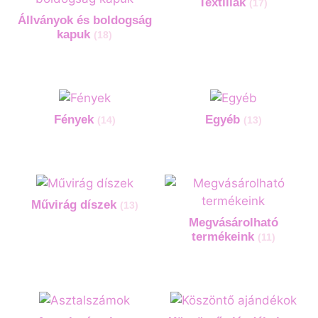
Textíliák
(17)
Állványok és boldogság
kapuk
(18)
Fények
Egyéb
(14)
(13)
Művirág díszek
(13)
Megvásárolható
termékeink
(11)