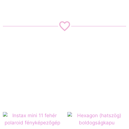
Legnépszerűbb
termékeink: