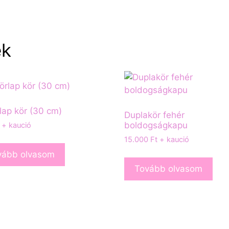
ek
lap kör (30 cm)
Duplakör fehér
boldogságkapu
+ kaució
15.000
Ft
+ kaució
vább olvasom
Tovább olvasom