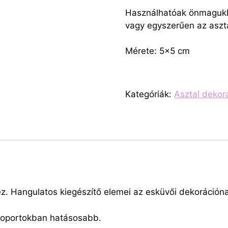
Használhatóak önmagukba
vagy egyszerűen az
aszt
Mérete: 5×5 cm
Kategóriák:
Asztal dekor
ez.
Hangulatos kiegészítő elemei az esküvői dekoráción
csoportokban hatásosabb.