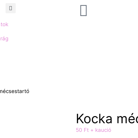
atok
irág
mécsestartó
Kocka méc
50
Ft
+ kaució