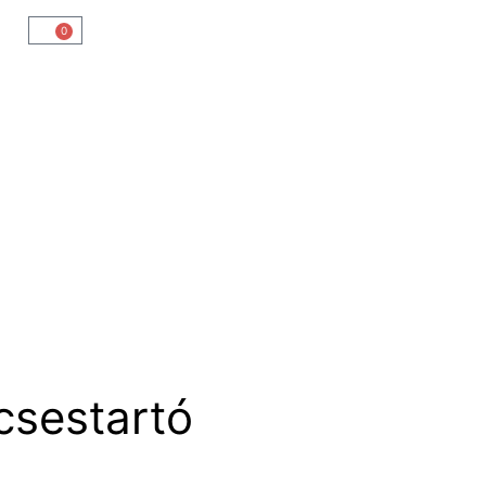
0
sestartó