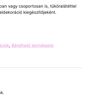
n vagy csoportosan is, tüköralátéttel
aldekoráció
kiegészítőjeként.
ációk
,
Bérelhető termékeink
ak.