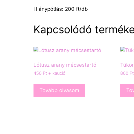
Hiánypótlás: 200 ft/db
Kapcsolódó termék
Lótusz arany mécsestartó
Tükör
450
Ft
+ kaució
800
Ft
Tovább olvasom
To