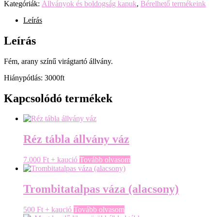
Kategóriák:
Állványok és boldogság kapuk
,
Bérelhető termékeink
Leírás
Leírás
Fém, arany színű virágtartó állvány.
Hiánypótlás: 3000ft
Kapcsolódó termékek
Réz tábla állvány váz
7.000
Ft
+ kaució
Tovább olvasom
Trombitatalpas váza (alacsony)
500
Ft
+ kaució
Tovább olvasom