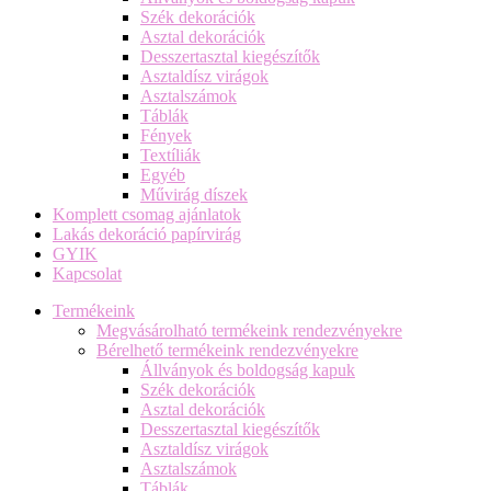
Szék dekorációk
Asztal dekorációk
Desszertasztal kiegészítők
Asztaldísz virágok
Asztalszámok
Táblák
Fények
Textíliák
Egyéb
Művirág díszek
Komplett csomag ajánlatok
Lakás dekoráció papírvirág
GYIK
Kapcsolat
Termékeink
Megvásárolható termékeink rendezvényekre
Bérelhető termékeink rendezvényekre
Állványok és boldogság kapuk
Szék dekorációk
Asztal dekorációk
Desszertasztal kiegészítők
Asztaldísz virágok
Asztalszámok
Táblák