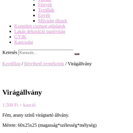
Fények
Textíliák
Egyéb
Művirág díszek
Komplett csomag ajánlatok
Lakás dekoráció papírvirág
GYIK
Kapcsolat
Keresés
Kezdőlap
/
Bérelhető termékeink
/ Virágállvány
Virágállvány
1.500
Ft
+ kaució
Fém, arany színű virágtartó állvány.
Mérete: 60x25x25 (magasság*szélesség*mélység)