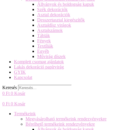
Állványok és boldogság kapuk
Szék dekorációk
Asztal dekorációk
Desszertasztal kiegészítők
Asztaldísz virágok
Asztalszámok
Táblák
Fények
Textíliák
Egyéb
Művirág díszek
Komplett csomag ajánlatok
Lakás dekoráció papírvirág
GYIK
Kapcsolat
Keresés
0
Ft
0
Kosár
0
Ft
0
Kosár
Termékeink
Megvásárolható termékeink rendezvényekre
Bérelhető termékeink rendezvényekre
Állványok és boldogság kapuk