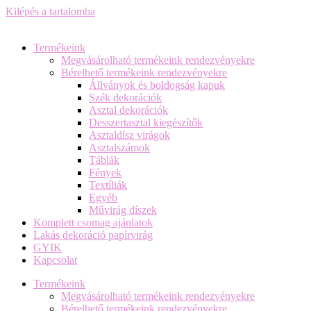
Kilépés a tartalomba
Termékeink
Megvásárolható termékeink rendezvényekre
Bérelhető termékeink rendezvényekre
Állványok és boldogság kapuk
Szék dekorációk
Asztal dekorációk
Desszertasztal kiegészítők
Asztaldísz virágok
Asztalszámok
Táblák
Fények
Textíliák
Egyéb
Művirág díszek
Komplett csomag ajánlatok
Lakás dekoráció papírvirág
GYIK
Kapcsolat
Termékeink
Megvásárolható termékeink rendezvényekre
Bérelhető termékeink rendezvényekre