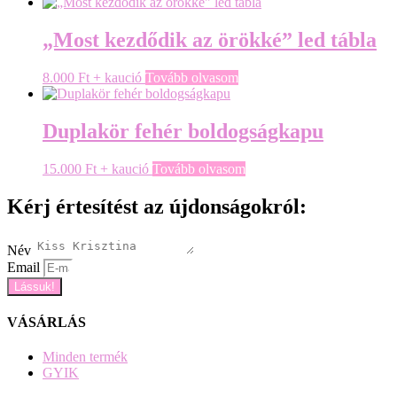
„Most kezdődik az örökké” led tábla
8.000
Ft
+ kaució
Tovább olvasom
Duplakör fehér boldogságkapu
15.000
Ft
+ kaució
Tovább olvasom
Kérj értesítést az újdonságokról:
Név
Email
Lássuk!
VÁSÁRLÁS
Minden termék
GYIK