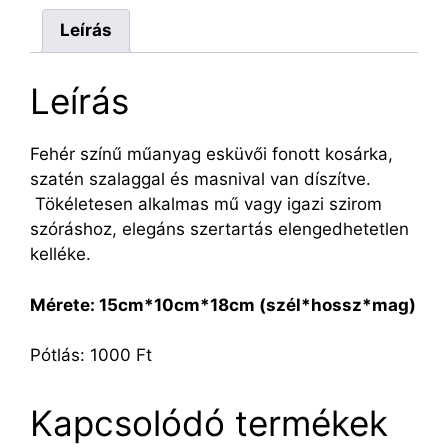
Leírás
Leírás
Fehér színű műanyag esküvői fonott kosárka,
szatén szalaggal és masnival van díszítve.
Tökéletesen alkalmas mű vagy igazi szirom
szóráshoz, elegáns szertartás elengedhetetlen
kelléke.
Mérete: 15cm*10cm*18cm (szél*hossz*mag)
Pótlás: 1000 Ft
Kapcsolódó termékek