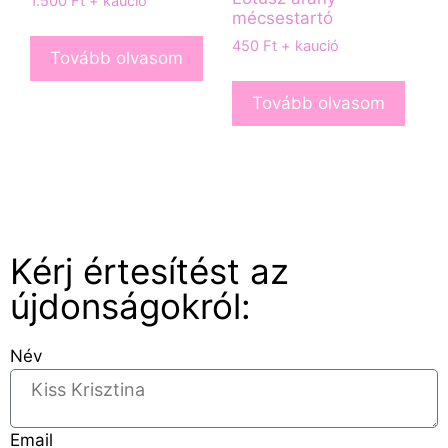
1.500
Ft
+ kaució
mécsestartó
450
Ft
+ kaució
Tovább olvasom
Tovább olvasom
Kérj értesítést az
újdonságokról:
Név
Email