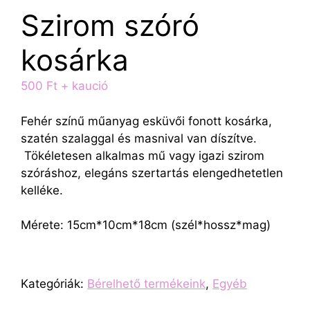
Szirom szóró
kosárka
500
Ft
+ kaució
Fehér színű műanyag esküvői fonott kosárka,
szatén szalaggal és masnival van díszítve.
Tökéletesen alkalmas mű vagy igazi szirom
szóráshoz, elegáns szertartás elengedhetetlen
kelléke.
Mérete: 15cm*10cm*18cm (szél*hossz*mag)
Kategóriák:
Bérelhető termékeink
,
Egyéb