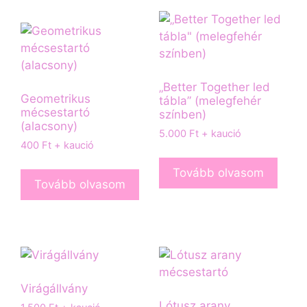
„Better Together led
Geometrikus
tábla” (melegfehér
mécsestartó
színben)
(alacsony)
5.000
Ft
+ kaució
400
Ft
+ kaució
Tovább olvasom
Tovább olvasom
Virágállvány
Lótusz arany