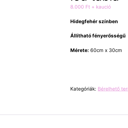
8.000
Ft
+ kaució
Hidegfehér színben
Állítható fényerősségű
Mérete:
60cm x 30cm
Kategóriák:
Bérelhető te