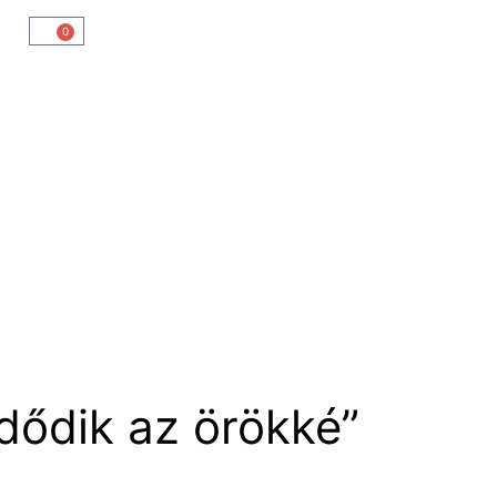
0
dődik az örökké”