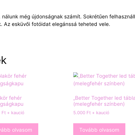
, nálunk még újdonságnak számít. Sokrétűen felhasználh
k. Az esküvői fotóidat elegánssá teheted vele.
ek
kör fehér
„Better Together led tábl
ogságkapu
(melegfehér színben)
0
Ft
+ kaució
5.000
Ft
+ kaució
vább olvasom
Tovább olvasom