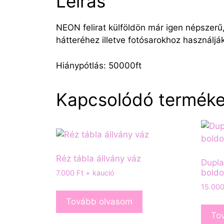
Leírás
NEON felirat külföldön már igen népszerű
hátteréhez illetve fotósarokhoz használjá
Hiánypótlás: 50000ft
Kapcsolódó termék
Réz tábla állvány váz
Dupla
bold
7.000
Ft
+ kaució
15.00
Tovább olvasom
To