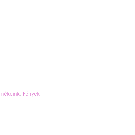
rmékeink
,
Fények