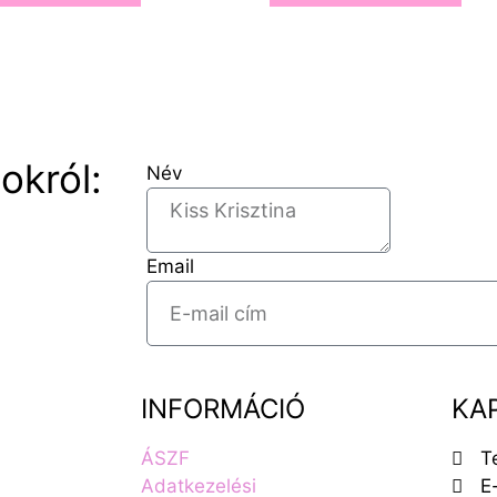
okról:
Név
Email
INFORMÁCIÓ
KA
ÁSZF
T
Adatkezelési
E