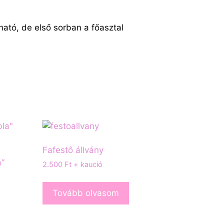
ató, de első sorban a főasztal
Fafestő állvány
a”
2.500
Ft
+ kaució
Tovább olvasom