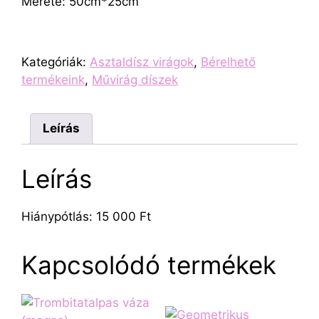
Mérete: 50cm*25cm
Kategóriák:
Asztaldísz virágok
,
Bérelhető
termékeink
,
Művirág díszek
Leírás
Leírás
Hiánypótlás: 15 000 Ft
Kapcsolódó termékek