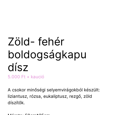
Zöld- fehér
boldogságkapu
dísz
5.000
Ft
+ kaució
A csokor minőségi selyemvirágokból készült:
liziantusz, rózsa, eukaliptusz, rezgő, zöld
díszítők.