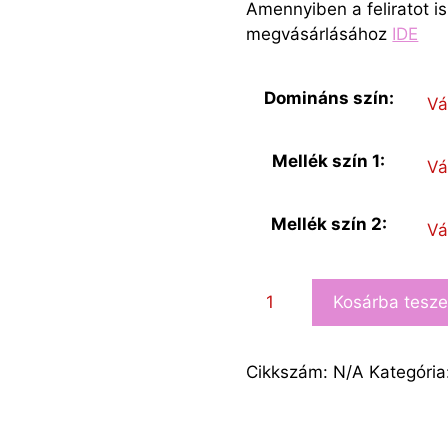
Amennyiben a feliratot is 
megvásárlásához
IDE
Domináns szín:
Mellék szín 1:
Mellék szín 2:
Kosárba tesz
Cikkszám:
N/A
Kategória