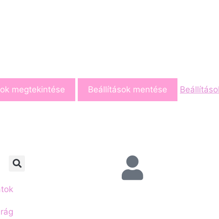
sok megtekintése
Beállítások mentése
Beállítás
atok
irág