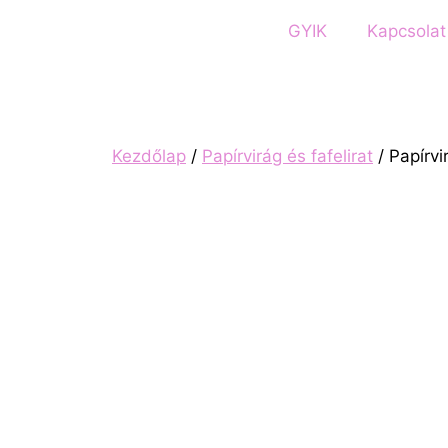
GYIK
Kapcsolat
Kezdőlap
/
Papírvirág és fafelirat
/ Papírvi