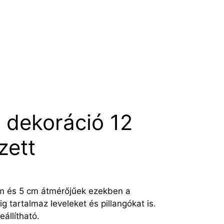
g dekoráció 12
zett
cm és 5 cm átmérőjűek ezekben a
g tartalmaz leveleket és pillangókat is.
állítható.