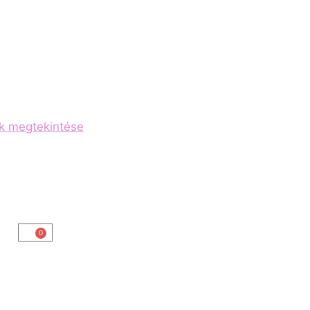
ok megtekintése
0