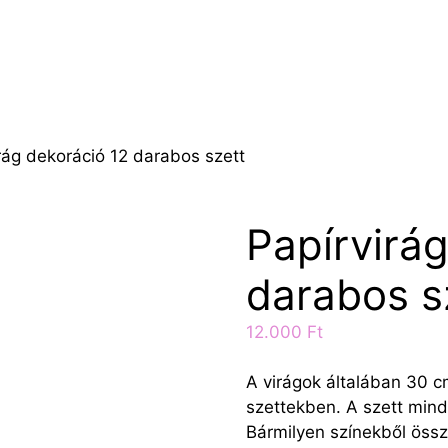
rág dekoráció 12 darabos szett
Papírvirá
darabos s
12.000
Ft
A virágok általában 30 
szettekben. A szett mindi
Bármilyen színekből össze