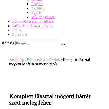
Fények
Textíliák
Egyéb
Művirág díszek
Komplett csomag ajánlatok
Lakás dekoráció papírvirág
GYIK
Kapcsolat
Keresés
Kezdőlap
/
Bérelhető termékeink
/ Komplett főasztal
mögötti háttér szett meleg fehér
Komplett főasztal mögötti háttér
szett meleg fehér