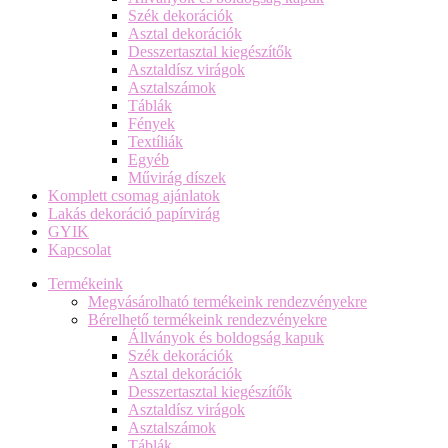
Szék dekorációk
Asztal dekorációk
Desszertasztal kiegészítők
Asztaldísz virágok
Asztalszámok
Táblák
Fények
Textíliák
Egyéb
Művirág díszek
Komplett csomag ajánlatok
Lakás dekoráció papírvirág
GYIK
Kapcsolat
Termékeink
Megvásárolható termékeink rendezvényekre
Bérelhető termékeink rendezvényekre
Állványok és boldogság kapuk
Szék dekorációk
Asztal dekorációk
Desszertasztal kiegészítők
Asztaldísz virágok
Asztalszámok
Táblák