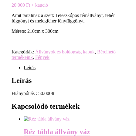
20.000
Ft
+ kaució
Amit tartalmaz a szett: Teleszkópos fémállványt, fehér
függönyt és melegfehér fényfüggönyt.
Mérete: 210cm x 300cm
Kategóriák:
Állványok és boldogság kapuk
,
Bérelhető
termékeink
,
Fények
Leírás
Leírás
Hiánypótlás : 50.000ft
Kapcsolódó termékek
Réz tábla állvány váz