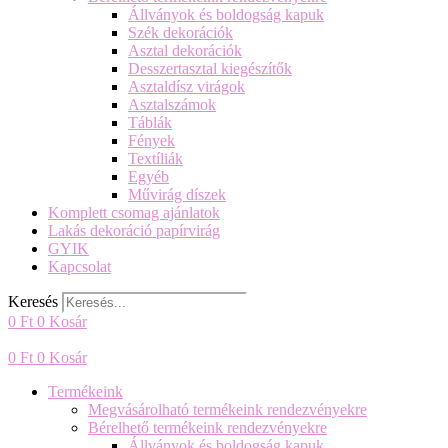
Állványok és boldogság kapuk
Szék dekorációk
Asztal dekorációk
Desszertasztal kiegészítők
Asztaldísz virágok
Asztalszámok
Táblák
Fények
Textíliák
Egyéb
Művirág díszek
Komplett csomag ajánlatok
Lakás dekoráció papírvirág
GYIK
Kapcsolat
Keresés
0
Ft
0
Kosár
0
Ft
0
Kosár
Termékeink
Megvásárolható termékeink rendezvényekre
Bérelhető termékeink rendezvényekre
Állványok és boldogság kapuk