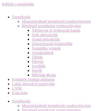
Kilépés a tartalomba
Termékeink
Megvásárolható termékeink rendezvényekre
Bérelhető termékeink rendezvényekre
Állványok és boldogság kapuk
Szék dekorációk
Asztal dekorációk
Desszertasztal kiegészítők
Asztaldísz virágok
Asztalszámok
Táblák
Fények
Textíliák
Egyéb
Művirág díszek
Komplett csomag ajánlatok
Lakás dekoráció papírvirág
GYIK
Kapcsolat
Termékeink
Megvásárolható termékeink rendezvényekre
Bérelhető termékeink rendezvényekre