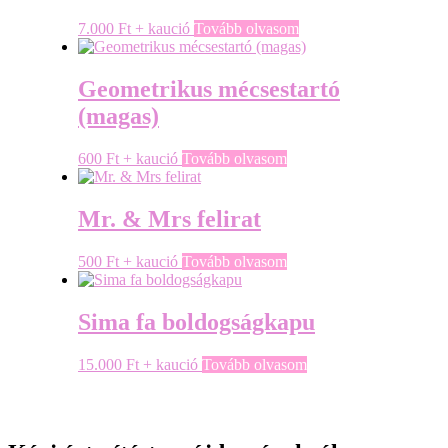
7.000
Ft
+ kaució
Tovább olvasom
Geometrikus mécsestartó
(magas)
600
Ft
+ kaució
Tovább olvasom
Mr. & Mrs felirat
500
Ft
+ kaució
Tovább olvasom
Sima fa boldogságkapu
15.000
Ft
+ kaució
Tovább olvasom