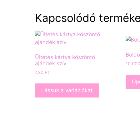
Kapcsolódó termék
Boldo
Ültetés kártya köszöntő
ajándék szív
10.00
420
Ft
Opc
Lássuk a variációkat