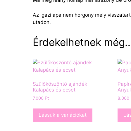
Ma még leány holnap már asszony de örök
Az igazi apa nem horgony mely visszatart
utadon.
Érdekelhetnek még
Szülőköszöntő ajándék
Papír
Kalapács és ecset
Anyu
7.000
Ft
8.000
Lássuk a variációkat
Lás