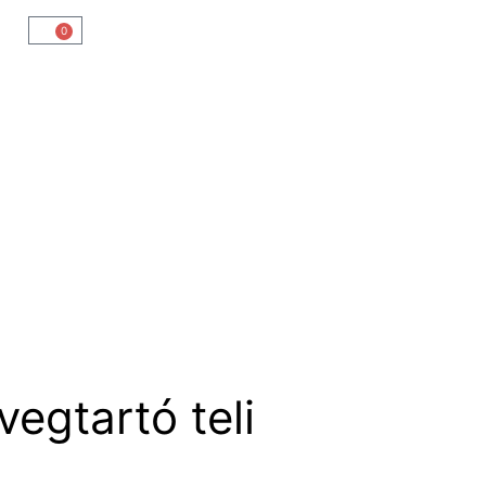
0
egtartó teli