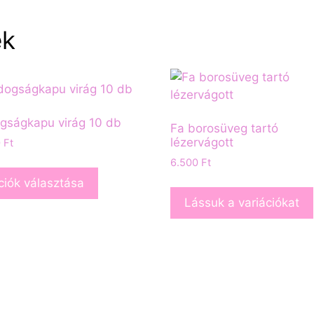
ek
gságkapu virág 10 db
Fa borosüveg tartó
lézervágott
0
Ft
6.500
Ft
iók választása
Lássuk a variációkat