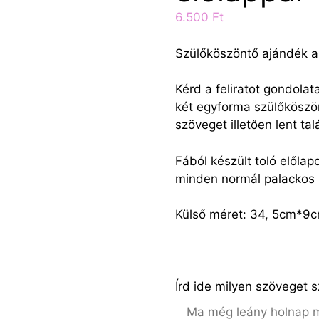
6.500
Ft
Szülőköszöntő ajándék 
Kérd a feliratot gondolat
két egyforma szülőköszön
szöveget illetően lent tal
Fából készült toló előla
minden normál palackos
Külső méret: 34, 5cm*
Írd ide milyen szöveget 