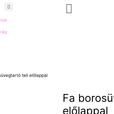
atok
irág
üvegtartó teli előlappal
Fa borosüv
előlappal