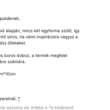
apukáknak,
aid alapján, nincs két egyforma szülő, így
tő sincs, ha némi inspirációra vágysz a
álsz ötleteket.
pos boros doboz, a termék megfelel
 bor számára.
9cm*10cm
szeretnél.
*