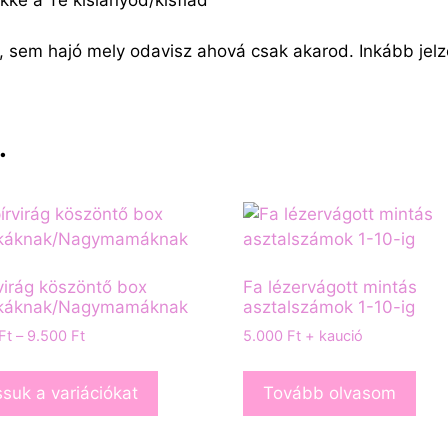
ké a Te kislányod/kisfiad
, sem hajó mely odavisz ahová csak akarod. Inkább jelz
…
virág köszöntő box
Fa lézervágott mintás
káknak/Nagymamáknak
asztalszámok 1-10-ig
Ft
–
9.500
Ft
5.000
Ft
+ kaució
suk a variációkat
Tovább olvasom