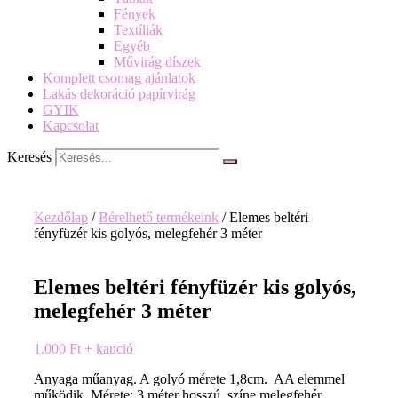
Fények
Textíliák
Egyéb
Művirág díszek
Komplett csomag ajánlatok
Lakás dekoráció papírvirág
GYIK
Kapcsolat
Keresés
Kezdőlap
/
Bérelhető termékeink
/ Elemes beltéri
fényfüzér kis golyós, melegfehér 3 méter
Elemes beltéri fényfüzér kis golyós,
melegfehér 3 méter
1.000
Ft
+ kaució
Anyaga műanyag. A golyó mérete 1,8cm. AA elemmel
működik. Mérete: 3 méter hosszú. színe melegfehér