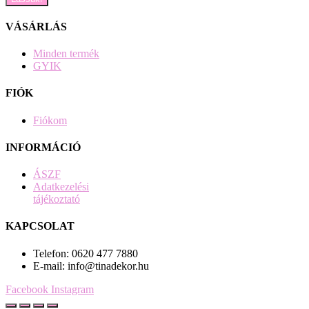
VÁSÁRLÁS
Minden termék
GYIK
FIÓK
Fiókom
INFORMÁCIÓ
ÁSZF
Adatkezelési
tájékoztató
KAPCSOLAT
Telefon: 0620 477 7880
E-mail: info@tinadekor.hu
Facebook
Instagram