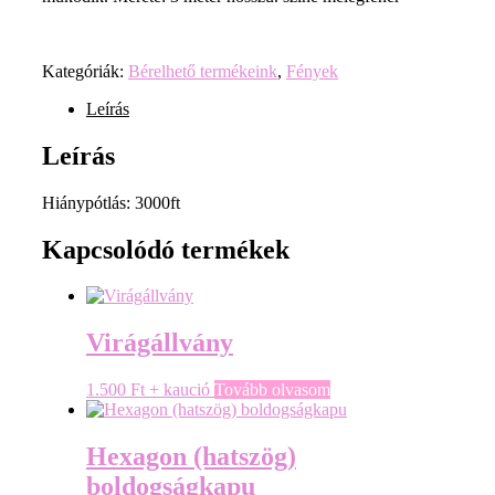
Kategóriák:
Bérelhető termékeink
,
Fények
Leírás
Leírás
Hiánypótlás: 3000ft
Kapcsolódó termékek
Virágállvány
1.500
Ft
+ kaució
Tovább olvasom
Hexagon (hatszög)
boldogságkapu