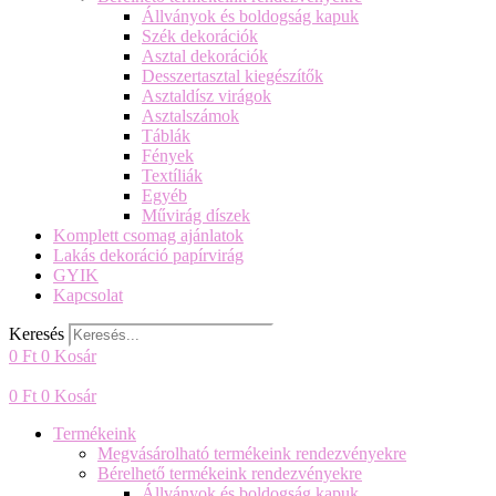
Állványok és boldogság kapuk
Szék dekorációk
Asztal dekorációk
Desszertasztal kiegészítők
Asztaldísz virágok
Asztalszámok
Táblák
Fények
Textíliák
Egyéb
Művirág díszek
Komplett csomag ajánlatok
Lakás dekoráció papírvirág
GYIK
Kapcsolat
Keresés
0
Ft
0
Kosár
0
Ft
0
Kosár
Termékeink
Megvásárolható termékeink rendezvényekre
Bérelhető termékeink rendezvényekre
Állványok és boldogság kapuk