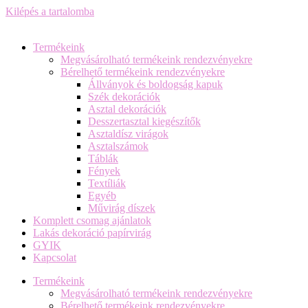
Kilépés a tartalomba
Termékeink
Megvásárolható termékeink rendezvényekre
Bérelhető termékeink rendezvényekre
Állványok és boldogság kapuk
Szék dekorációk
Asztal dekorációk
Desszertasztal kiegészítők
Asztaldísz virágok
Asztalszámok
Táblák
Fények
Textíliák
Egyéb
Művirág díszek
Komplett csomag ajánlatok
Lakás dekoráció papírvirág
GYIK
Kapcsolat
Termékeink
Megvásárolható termékeink rendezvényekre
Bérelhető termékeink rendezvényekre