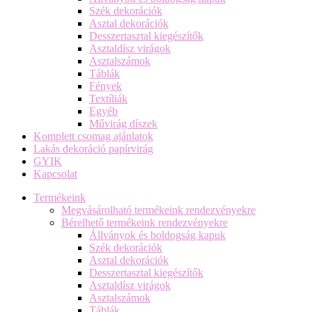
Szék dekorációk
Asztal dekorációk
Desszertasztal kiegészítők
Asztaldísz virágok
Asztalszámok
Táblák
Fények
Textíliák
Egyéb
Művirág díszek
Komplett csomag ajánlatok
Lakás dekoráció papírvirág
GYIK
Kapcsolat
Termékeink
Megvásárolható termékeink rendezvényekre
Bérelhető termékeink rendezvényekre
Állványok és boldogság kapuk
Szék dekorációk
Asztal dekorációk
Desszertasztal kiegészítők
Asztaldísz virágok
Asztalszámok
Táblák