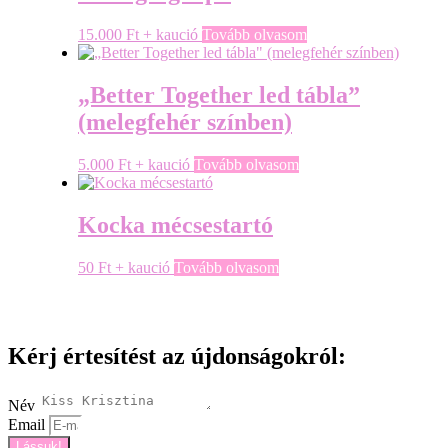
15.000
Ft
+ kaució
Tovább olvasom
„Better Together led tábla”
(melegfehér színben)
5.000
Ft
+ kaució
Tovább olvasom
Kocka mécsestartó
50
Ft
+ kaució
Tovább olvasom
Kérj értesítést az újdonságokról:
Név
Email
Lássuk!