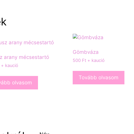
ek
Gömbváza
z arany mécsestartó
500
Ft
+ kaució
+ kaució
Tovább olvasom
vább olvasom