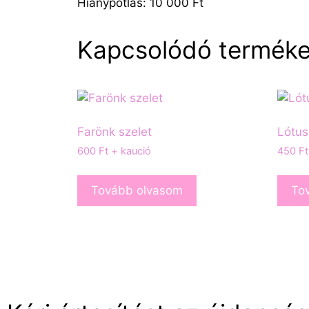
Hiánypótlás: 10 000 Ft
Kapcsolódó termék
Farönk szelet
Lótus
600
Ft
+ kaució
450
Ft
Tovább olvasom
To