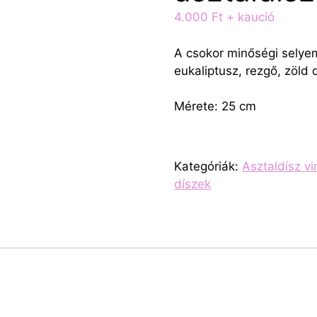
4.000
Ft
+ kaució
A csokor minőségi selyemv
eukaliptusz, rezgő, zöld d
Mérete: 25 cm
Kategóriák:
Asztaldísz vi
díszek