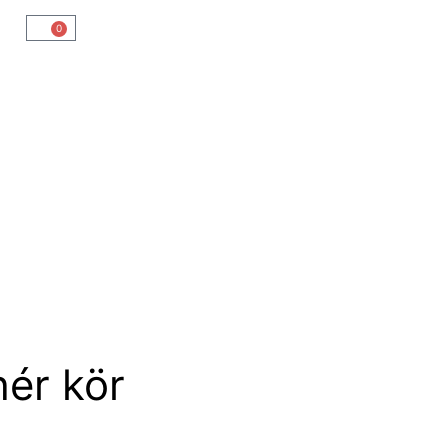
0
hér kör