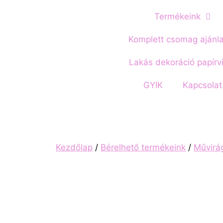
Termékeink
Komplett csomag ajánl
Lakás dekoráció papírv
GYIK
Kapcsolat
Kezdőlap
/
Bérelhető termékeink
/
Művirá