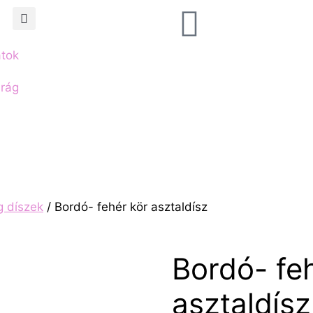
atok
irág
g díszek
/ Bordó- fehér kör asztaldísz
Bordó- fe
asztaldísz