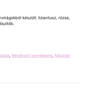
irágokból készült: liziantusz, rózsa,
íszítők.
rágok
,
Bérelhető termékeink
,
Művirág